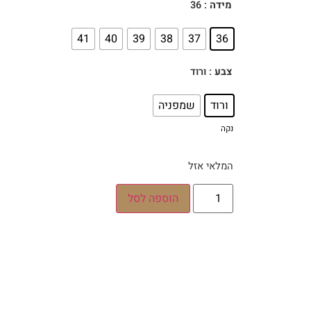
: 36
מידה
41
40
39
38
37
36
: ורוד
צבע
ורוד
שמפניה
נקה
המלאי אזל
הוספה לסל