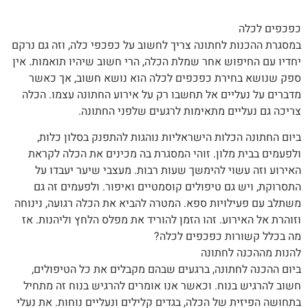
כפכפים לכלה
במסגרת ההכנות לחתונה צריך לחשוב על כפכפי כלה, וזה גם נרקם
יחדיו עם החיפוש אחר שמלת הכלה, הרי חשוב שיהיו תואמות. אין
ספק שנושא בחירת כפכפים לכלה הוא נושא חשוב, אך כאשר
מדברים על נעליים אל תחשבו רק על אירוע החתונה עצמו. הכלה
צריכה גם נעליים מתאימות לרגעים שלפני החתונה.
ביום החתונה הכלות הישראליות נוהגות להתפנק בסלון כלות,
ולפעמים בבית מלון. זוהי המסגרת בה מכינים את הכלה לקראת
האירוע וזה עשוי להימשך שעות רבות. מעצבי שיער יעבדו על
התסרוקת, ויש גם טיפולים קוסמטיים ואיפור. ולפעמים זה גם
משתלב עם פעילויות ספא. המטרה להביא את הכלה רגועה, נינוחה
וזוהרת אל האירוע. זהו הזמן להוריד את מפלס הלחץ וליהנות. אז
מה בכלל קשורות כפכפים לכלה?
להנות מההכנה לחתונה
ביום ההכנה לחתונה, ברגעים שבהם מקבלים את כל הטיפולים,
חשוב להרגיש בנוח. וכאשר אנו אומרים להרגיש בנוח זה מתחיל
בתחושה הפיזית של הכלה, בגדים קלילים ונעליים נוחות. את נעלי