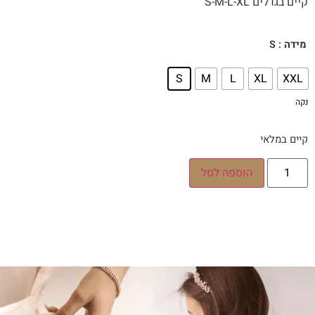
קיים בגדלים S-M-L-XL
: S
מידה
S
M
L
XL
XXL
נקה
קיים במלאי
הוספה לסל