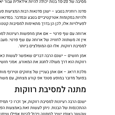
מסיבה של 10-20 בנות יכולה להיות אידאלית עבור יאכטה, אך ניתן למצוא גם יאכטות גדולות. מוזיקה, אלכוהול והפעלות בלב ים. בהחלט חוויה יוצאת דופן ומרגשת.
סדנה
רוחנית
בטבע – ישנן סדנאות רבות המציעות פעיל
ולהיות במקומות אטרקטיביים בטבע ובמדבר. בסדנאות 
לפעילויות אלו, לכן הן בדרך מתאימות למסיבות קטנות של מעגל חבר
ארוחה
עם
שף
פרטי
– אם אתן מחפשות רעיונות למסי
אין זה משתווה לחוויה של ארוחה עם שף פרטי. מעבר 
למסיבת רווקות. אלו הם המומלצים ביותר.
אמן
חושים – ישנם הרבה דברים שאפשר לעשות כאשר 
רווקות הוא דרך מעולה לחגוג את המאורע. אמני חושים
מלכת
דראג – אם אתן בעניין של צחוקים וטירוף מו
בפועל מדובר במופע סטנד אפ קורע מצחוק, עם משחקי
מתנה למסיבת רווקות
ישנם הרבה רעיונות למסיבת רווקות, אך זכרו כי תמ
ההתכנסות של הבנות. ניתן לעשות זאת באמצעות הפעל
שקשור באופן ישיר לחתונה ויכול להיות אפילו שימו