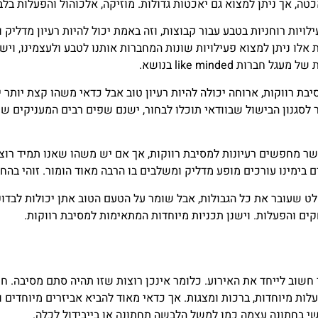
ויות רוחניות בטבע עבור קבוצות, וזה באמת יכול להיות רעיון מדליק 
אלו ניתן למצוא פעילויות שונות המחברות אותנו לטבע ולעצמינו, ויש
ות like minded בנושא.
בת רווקות, ארוחה יכולה להיות רעיון טוב אבל כדאי משהו קצת יותר
לסגנון הבישול שבוודאי תוכלו לבחור, ישנם שפים רבים המעניקים שי
מחפשים רעיונות למסיבת רווקות, אך אם יש משהו שאנו תמיד רוצות
 בימינו עורכים מופע מדליק ומשלבים בו הרבה מאוד הומור. זוהי בהחל
חלט שעובר את כל הגבולות, אבל שומר על הטעם הטוב אתן יכולות לבד
ם והפעלות. וישנן תכניות מיוחדות המתאימות למסיבת רווקות.
יד חשוב לייחד את האירוע. כלומר אינכן רוצות שזו תהיה סתם מסיבה.
ות מיוחדות, ברכות ומצגות. אך כדאי מאוד להביא אביזרים מיוחדים 
שי בחתונה עצמה כמו למשל הלבשה תחתונה או בייבידול לכלה.