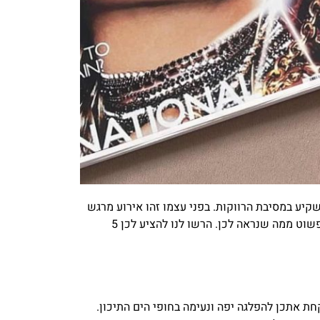
קיע במסיבת הרווקות. בפני עצמו זהו אירוע מרגש
מאוד, והזדמנות עבור הכלה המיועדת לחגוג בסביבה האינטימית של החברות הקרובות. לא צריך הרבה תקציב, וזה הרבה יותר פשוט ממה שנראה לכן. הרשו לנו להציע לכן 5
ת אתכן להפלגה יפה ונעימה בחופי הים התיכון.